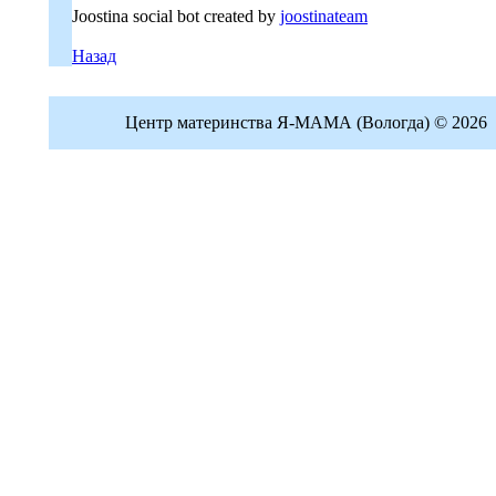
Joostina social bot created by
joostinateam
Назад
Центр материнства Я-МАМА (Вологда) © 2026