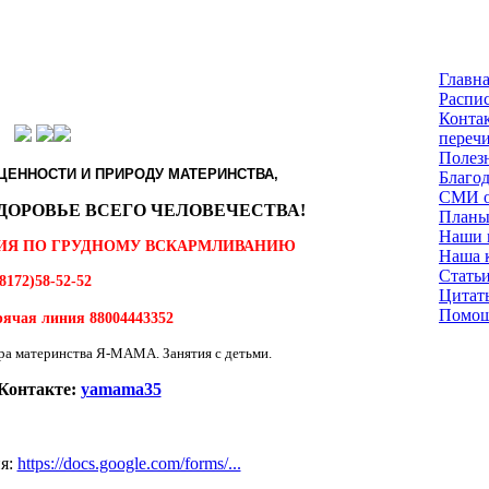
Главн
Распис
Контак
переч
Полез
ЕННОСТИ И ПРИРОДУ МАТЕРИНСТВА,
Благо
СМИ о
ДОРОВЬЕ ВСЕГО ЧЕЛОВЕЧЕСТВА!
Планы
Наши в
ИЯ ПО ГРУДНОМУ ВСКАРМЛИВАНИЮ
Наша 
Стать
8172)58-52-52
Цитат
Помощ
рячая линия
88004443352
Контакте:
yamama35
ия:
https://docs.google.com/forms/...