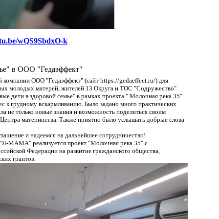
outu.be/wQS9SbdxO-k
мье" в ООО "Гедаэффект"
омпании ООО "Гедаэффект" (сайт https://gedaeffect.ru/) для
ых молодых матерей, жителей 13 Округа и ТОС "Содружество"
ые дети в здоровой семье" в рамках проекта " Молочная река 35". ​
ес к грудному вскармливанию. Было задано много практических
ла не только новые знания и возможность поделиться своим
т Центра материнства. Также приятно было услышать добрые слова
глашение и надеемся на дальнейшее сотрудничество!
 "Я-МАМА" реализуется проект "Молочная река 35" с
ссийской Федерации на развитие гражданского общества,
ких грантов.