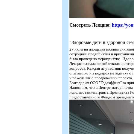
Смотреть Лекцию:
https://y
"Здоровые дети в здоровой се
27 июля на площадке инжиниринговой к
сотрудниц предприятия и приглашенн
было проведено мероприятие ​ "Здоров
Лекция вызвала живой отклик и интер
вопросов. Каждая из участниц получи
опытом, но и в подарок методичку о
и пожелания о продолжении проекта.
Благодарим ООО "Гедаэффект" за при
Напомним, что в Центре материнства
использованием гранта Президента Ро
предоставленного Фондом президентс