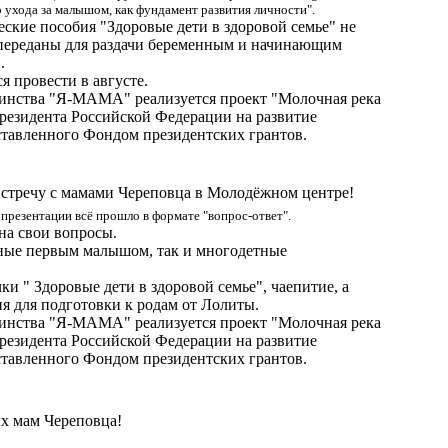
 ухода за малышом, как фундамент развития личности".
ские пособия "Здоровые дети в здоровой семье" не
 переданы для раздачи беременным и начинающим
.
 провести в августе.
ринства "Я-МАМА" реализуется проект "Молочная река
Президента Российской Федерации на развитие
ставленного Фондом президентских грантов.
стречу с мамами Череповца в Молодёжном центре!
презентации всё прошло в формате "вопрос-ответ".
на свои вопросы.
нные первым малышом, так и многодетные
и " Здоровые дети в здоровой семье", чаепитие, а
я для подготовки к родам от Лолиты.
ринства "Я-МАМА" реализуется проект "Молочная река
Президента Российской Федерации на развитие
ставленного Фондом президентских грантов.
х мам Череповца!