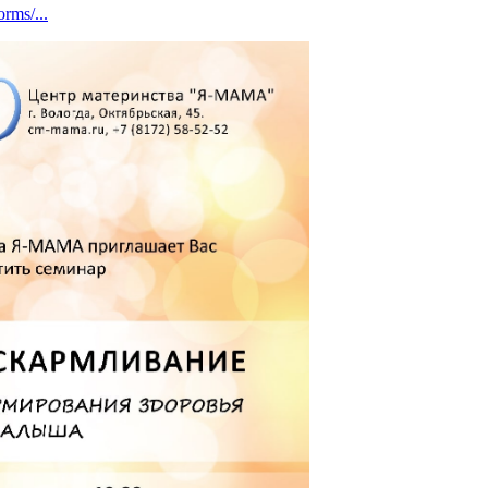
orms/...