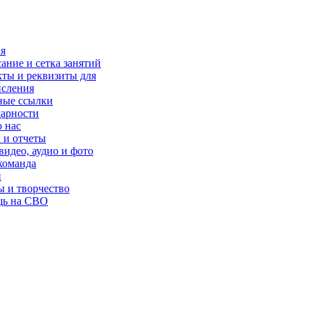
ая
ание и сетка занятий
ты и реквизиты для
исления
ные ссылки
дарности
 нас
 и отчеты
идео, аудио и фото
команда
и
ы и творчество
ь на СВО